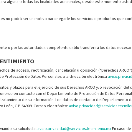
ra alguna o todas las finalidades adicionales, desde este momento usted 
les no podrá ser un motivo para negarle los servicios o productos que contra
mente o por las autoridades competentes sólo transferirá los datos necesar
SENTIMIENTO
echos de acceso, rectificación, cancelación u oposición (“Derechos ARCO”)
e Protección de Datos Personales a la dirección electrónica
aviso.privaci
sitos y plazos para el ejercicio de sus Derechos ARCO y/o revocación del 
ponerse en contacto con el Departamento de Protección de Datos Personales
 tratamiento de su información. Los datos de contacto del Departamento d
o León, C.P. 64909. Correo electrónico:
aviso.privacidad@servicios.tecmile
viando su solicitud al
aviso.privacidad@servicios.tecmilenio.mx
En caso de 