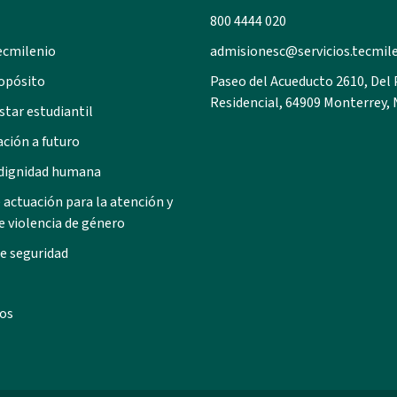
800 4444 020
ecmilenio
admisionesc@servicios.tecmil
opósito
Paseo del Acueducto 2610, Del
Residencial, 64909 Monterrey, 
star estudiantil
ación a futuro
 dignidad humana
 actuación para la atención y
e violencia de género
e seguridad
os