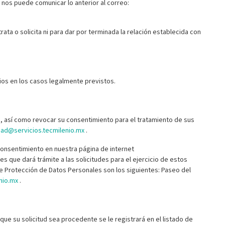
nos puede comunicar lo anterior al correo:
ta o solicita ni para dar por terminada la relación establecida con
ios en los casos legalmente previstos.
, así como revocar su consentimiento para el tratamiento de sus
dad@servicios.tecmilenio.mx
.
consentimiento en nuestra página de internet
 que dará trámite a las solicitudes para el ejercicio de estos
e Protección de Datos Personales son los siguientes: Paseo del
nio.mx
.
que su solicitud sea procedente se le registrará en el listado de