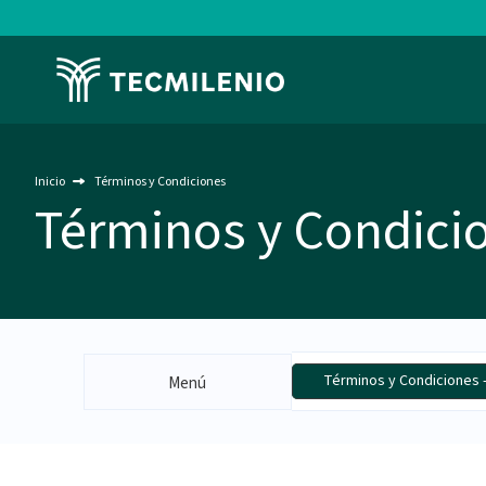
Pasar
al
contenido
Image
principal
Inicio
Términos y Condiciones
Términos y Condici
Términos y Condiciones 
Menú