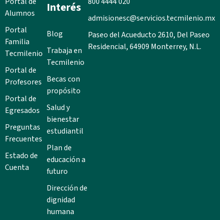
Portal de
800 4444 020
Interés
Alumnos
admisionesc@servicios.tecmilenio.mx
Portal
Blog
Paseo del Acueducto 2610, Del Paseo
Familia
Residencial, 64909 Monterrey, N.L.
Trabaja en
Tecmilenio
Tecmilenio
Portal de
Becas con
Profesores
propósito
Portal de
Salud y
Egresados
bienestar
Preguntas
estudiantil
Frecuentes
Plan de
Estado de
educación a
Cuenta
futuro
Dirección de
dignidad
humana