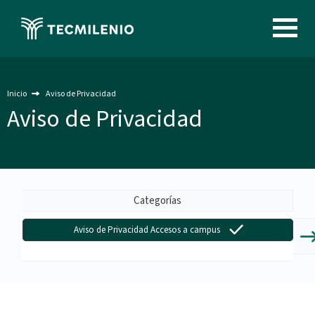
Pasar
al
Image
contenido
principal
Inicio
Aviso de Privacidad
Aviso de Privacidad
Menu
-
Categorías
Aviso
Aviso de Privacidad Accesos a campus
de
Privacidad