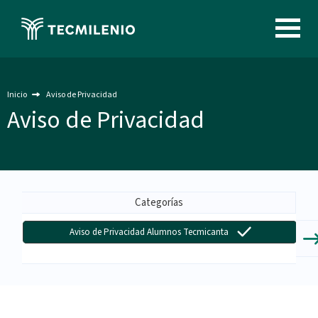
Pasar
al
Image
contenido
principal
Inicio
Aviso de Privacidad
Aviso de Privacidad
Menu
-
Categorías
Aviso
Aviso de Privacidad Alumnos Tecmicanta
de
Privacidad