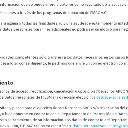
información que se pueda inferir u obtener como resultado de la aplicación
ortaciones a través de los programas de donación de EISAC A.C.
ra alguna o todas las finalidades adicionales, desde este momento usted 
us datos personales para fines adicionales no podrá́ ser un motivo para nega
toridades competentes sólo transferirá́ los datos necesarios en los casos 
ecesario su consentimiento, le pedimos que envíe un correo electrónico a l
iento
rechos de acceso, rectificación, cancelación u oposición ("Derechos ARCO")
e Datos Personales de ITESM a la dirección electrónica
datospersonales
sitos y plazos para el ejercicio de sus Derechos ARCO y/o revocación del 
, o bien ponerse en contacto con el Departamento de Protección de Datos Pe
ecto al tratamiento de su información. Los datos de contacto del Departam
uevo León, C.P. 64700. Correo electrónico:
datospersonalesdonantes@ite