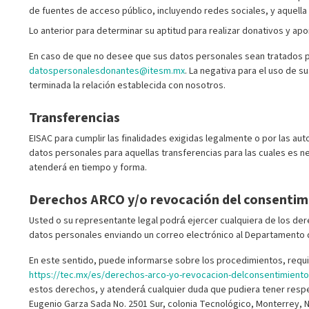
de fuentes de acceso público, incluyendo redes sociales, y aquella 
Lo anterior para determinar su aptitud para realizar donativos y ap
En caso de que no desee que sus datos personales sean tratados pa
datospersonalesdonantes@itesm.mx
. La negativa para el uso de s
terminada la relación establecida con nosotros.
Transferencias
EISAC para cumplir las finalidades exigidas legalmente o por las au
datos personales para aquellas transferencias para las cuales es n
atenderá en tiempo y forma.
Derechos ARCO y/o revocación del consentim
Usted o su representante legal podrá́ ejercer cualquiera de los de
datos personales enviando un correo electrónico al Departamento d
En este sentido, puede informarse sobre los procedimientos, requi
https://tec.mx/es/derechos-arco-yo-revocacion-delconsentimiento
estos derechos, y atenderá́ cualquier duda que pudiera tener resp
Eugenio Garza Sada No. 2501 Sur, colonia Tecnológico, Monterrey, N