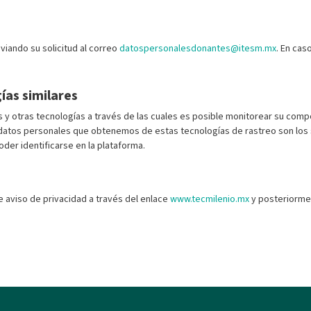
viando su solicitud al correo
datospersonalesdonantes@itesm.mx
. En cas
ías similares
 y otras tecnologías a través de las cuales es posible monitorear su comp
s datos personales que obtenemos de estas tecnologías de rastreo son los s
oder identificarse en la plataforma.
te aviso de privacidad a través del enlace
www.tecmilenio.mx
y posteriormen