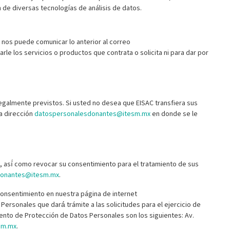
 de diversas tecnologías de análisis de datos.
nos puede comunicar lo anterior al correo
rle los servicios o productos que contrata o solicita ni para dar por
legalmente previstos. Si usted no desea que EISAC transfiera sus
a dirección
datospersonalesdonantes@itesm.mx
en donde se le
, así́ como revocar su consentimiento para el tratamiento de sus
donantes@itesm.mx
.
consentimiento en nuestra página de internet
rsonales que dará́ trámite a las solicitudes para el ejercicio de
ento de Protección de Datos Personales son los siguientes: Av.
sm.mx
.