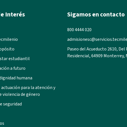
e Interés
Sigamos en contacto
800 4444 020
ecmilenio
admisionesc@servicios.tecmil
opósito
Paseo del Acueducto 2610, Del
Residencial, 64909 Monterrey, 
star estudiantil
ación a futuro
 dignidad humana
 actuación para la atención y
e violencia de género
e seguridad
os