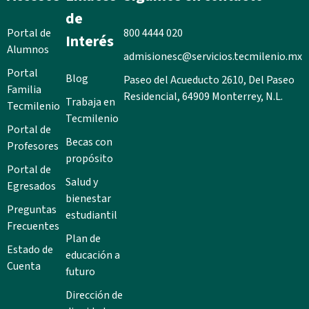
de
Portal de
800 4444 020
Interés
Alumnos
admisionesc@servicios.tecmilenio.mx
Portal
Blog
Paseo del Acueducto 2610, Del Paseo
Familia
Residencial, 64909 Monterrey, N.L.
Trabaja en
Tecmilenio
Tecmilenio
Portal de
Becas con
Profesores
propósito
Portal de
Salud y
Egresados
bienestar
Preguntas
estudiantil
Frecuentes
Plan de
Estado de
educación a
Cuenta
futuro
Dirección de