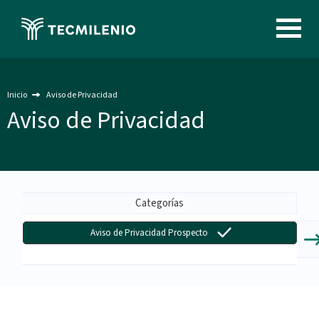
Pasar
al
Image
contenido
principal
Inicio
Aviso de Privacidad
Aviso de Privacidad
Menu
-
Categorías
Aviso
Aviso de Privacidad Prospecto
de
Privacidad