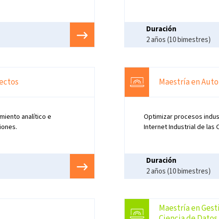
Duración
2 años (10 bimestres)
yectos
Maestría en Auto
miento analítico e
Optimizar procesos indus
iones.
Internet Industrial de las 
Duración
2 años (10 bimestres)
Maestría en Gest
Ciencia de Datos