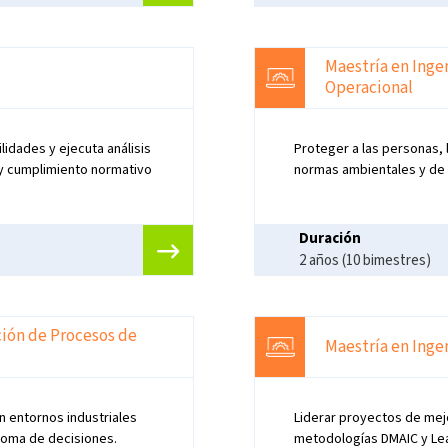
Maestría en Inge
Operacional
lidades y ejecuta análisis
Proteger a las personas,
 y cumplimiento normativo
normas ambientales y de s
Duración
2 años (10 bimestres)
ción de Procesos de
Maestría en Inge
n entornos industriales
Liderar proyectos de mejo
 toma de decisiones.
metodologías DMAIC y Lea