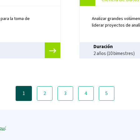
l para la toma de
Analizar grandes volúmen
liderar proyectos de anal
Duración
2 años (10 bimestres)
1
2
3
4
5
quí
.