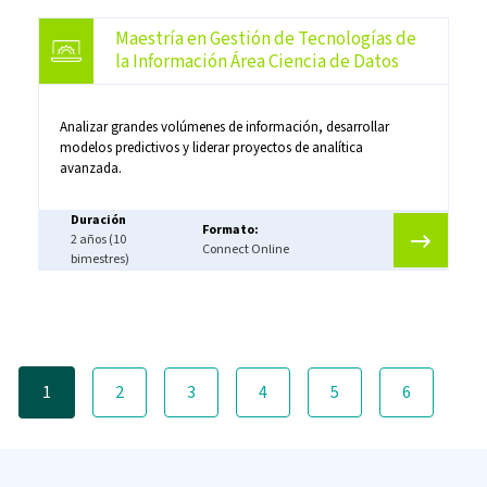
Maestría en Gestión de Tecnologías de
la Información Área Ciencia de Datos
Analizar grandes volúmenes de información, desarrollar
modelos predictivos y liderar proyectos de analítica
avanzada.
Duración
Formato:
2 años (10
Connect Online
bimestres)
Paginación
1
2
3
4
5
6