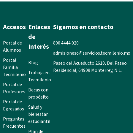
Accesos
Enlaces
Sigamos en contacto
de
Portal de
800 4444 020
Interés
Alumnos
admisionesc@servicios.tecmilenio.mx
Portal
Blog
Paseo del Acueducto 2610, Del Paseo
Familia
Residencial, 64909 Monterrey, N.L.
Trabaja en
Tecmilenio
Tecmilenio
Portal de
Becas con
Profesores
propósito
Portal de
Salud y
Egresados
bienestar
Preguntas
estudiantil
Frecuentes
Plan de