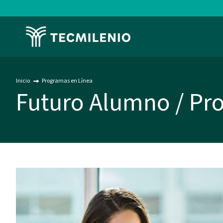
Pasar
al
contenido
Image
principal
Inicio
Programas en Línea
Futuro Alumno / Pr