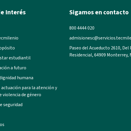
e Interés
Sigamos en contacto
800 4444 020
ecmilenio
admisionesc@servicios.tecmil
opósito
Paseo del Acueducto 2610, Del
Residencial, 64909 Monterrey, 
star estudiantil
ación a futuro
 dignidad humana
 actuación para la atención y
e violencia de género
e seguridad
os