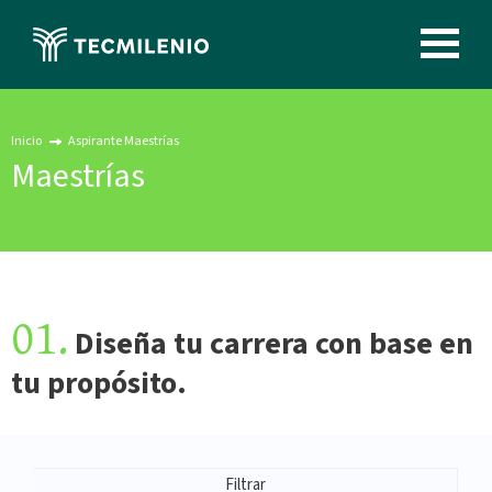
Pasar
al
Image
contenido
principal
Inicio
Aspirante Maestrías
Maestrías
01.
Diseña tu carrera con base en
tu propósito.
Filtrar