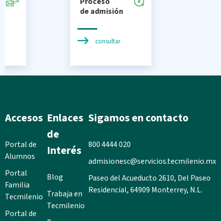
Proceso
de admisión
consultar
n
Accesos
Enlaces
Sigamos en contacto
de
Portal de
800 4444 020
Interés
Alumnos
admisionesc@servicios.tecmilenio.mx
Portal
Blog
Paseo del Acueducto 2610, Del Paseo
Familia
Residencial, 64909 Monterrey, N.L.
Trabaja en
Tecmilenio
Tecmilenio
Portal de