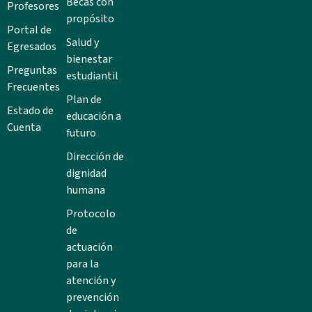
Becas con
Profesores
propósito
Portal de
Salud y
Egresados
bienestar
Preguntas
estudiantil
Frecuentes
Plan de
Estado de
educación a
Cuenta
futuro
Dirección de
dignidad
humana
Protocolo
de
actuación
para la
atención y
prevención