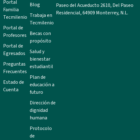
Portal
Blog
Paseo del Acueducto 2610, Del Paseo
Familia
Residencial, 64909 Monterrey, N.L.
Trabaja en
Tecmilenio
Tecmilenio
Portal de
Becas con
Profesores
propósito
Portal de
Salud y
Egresados
bienestar
Preguntas
estudiantil
Frecuentes
Plan de
Estado de
educación a
Cuenta
futuro
Dirección de
dignidad
humana
Protocolo
de