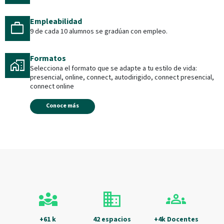
Empleabilidad
work
9 de cada 10 alumnos se gradúan con empleo.
Formatos
home_work
Selecciona el formato que se adapte a tu estilo de vida:
presencial, online, connect, autodirigido, connect presencial,
connect online
Conoce más
diversity_3
domain
groups
+61 k
42 espacios
+4k Docentes