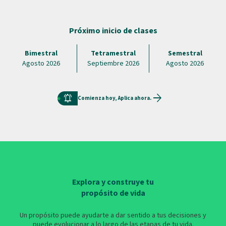
Próximo inicio de clases
Bimestral
Tetramestral
Semestral
Agosto 2026
Septiembre 2026
Agosto 2026
arrow_forward
notifications_active
Comienza hoy, Aplica ahora.
Explora y construye tu
propósito de vida
Un propósito puede ayudarte a dar sentido a tus decisiones y
puede evolucionar a lo largo de las etapas de tu vida.